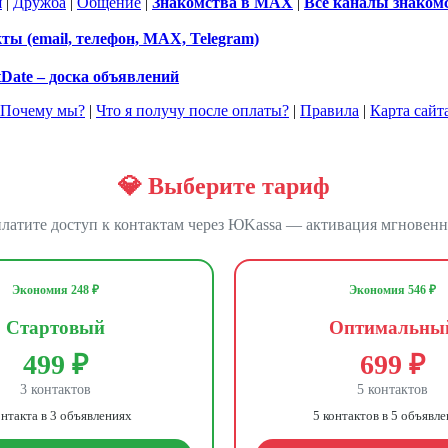
я
|
Дружба
|
Общение
|
Знакомства в MAX
|
Все каналы знаком
ы (email, телефон, MAX, Telegram)
tDate – доска объявлений
Почему мы?
|
Что я получу после оплаты?
|
Правила
|
Карта сайт
💎 Выберите тариф
латите доступ к контактам через ЮKassa — активация мгновенн
Экономия 248 ₽
Экономия 546 ₽
Стартовый
Оптимальны
499 ₽
699 ₽
3 контактов
5 контактов
онтакта в 3 объявлениях
5 контактов в 5 объявл