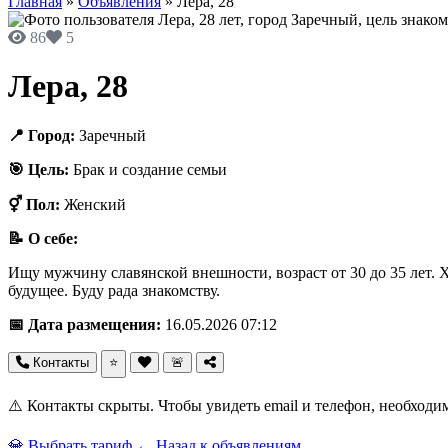
Главная
»
Объявления
»
Лера, 28
86
5
Лера, 28
📍 Город:
Заречный
🎯 Цель:
Брак и создание семьи
⚥ Пол:
Женский
📝 О себе:
Ищу мужчину славянской внешности, возраст от 30 до 35 лет. 
будущее. Буду рада знакомству.
📅 Дата размещения:
16.05.2026 07:12
Контакты
⭐
🚨
⚠️ Контакты скрыты. Чтобы увидеть email и телефон, необходи
💎 Выбрать тариф
← Назад к объявлениям