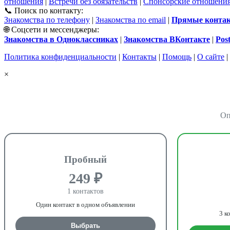
отношения
|
Встречи без обязательств
|
Спонсорские отношени
📞 Поиск по контакту:
Знакомства по телефону
|
Знакомства по email
|
Прямые контакт
🌐 Соцсети и мессенджеры:
Знакомства в Одноклассниках
|
Знакомства ВКонтакте
|
Pos
Политика конфиденциальности
|
Контакты
|
Помощь
|
О сайте
|
×
Оп
Пробный
249 ₽
1 контактов
Один контакт в одном объявлении
3 к
Выбрать