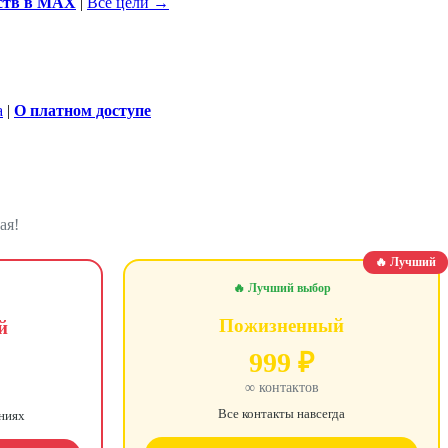
ств в MAX
|
Все цели →
а
|
О платном доступе
ая!
🔥 Лучший
🔥 Лучший выбор
Пожизненный
й
999 ₽
∞ контактов
Все контакты навсегда
ениях