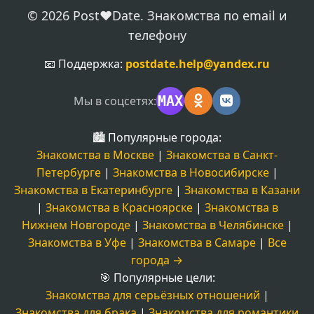
© 2026 Post❤️Date. Знакомства по email и
телефону
📧 Поддержка:
postdate.help@yandex.ru
MAX
Мы в соцсетях:
🏙️ Популярные города:
Знакомства в Москве
|
Знакомства в Санкт-
Петербурге
|
Знакомства в Новосибирске
|
Знакомства в Екатеринбурге
|
Знакомства в Казани
|
Знакомства в Красноярске
|
Знакомства в
Нижнем Новгороде
|
Знакомства в Челябинске
|
Знакомства в Уфе
|
Знакомства в Самаре
|
Все
города →
🎯 Популярные цели:
Знакомства для серьёзных отношений
|
Знакомства для брака
|
Знакомства для романтики