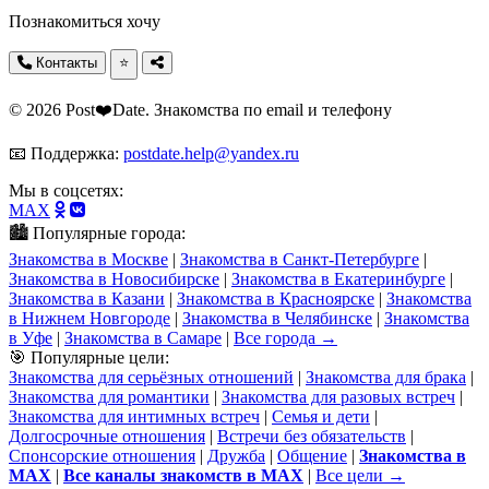
Познакомиться хочу
Контакты
⭐
© 2026 Post❤️Date. Знакомства по email и телефону
📧 Поддержка:
postdate.help@yandex.ru
Мы в соцсетях:
MAX
🏙️ Популярные города:
Знакомства в Москве
|
Знакомства в Санкт-Петербурге
|
Знакомства в Новосибирске
|
Знакомства в Екатеринбурге
|
Знакомства в Казани
|
Знакомства в Красноярске
|
Знакомства
в Нижнем Новгороде
|
Знакомства в Челябинске
|
Знакомства
в Уфе
|
Знакомства в Самаре
|
Все города →
🎯 Популярные цели:
Знакомства для серьёзных отношений
|
Знакомства для брака
|
Знакомства для романтики
|
Знакомства для разовых встреч
|
Знакомства для интимных встреч
|
Семья и дети
|
Долгосрочные отношения
|
Встречи без обязательств
|
Спонсорские отношения
|
Дружба
|
Общение
|
Знакомства в
MAX
|
Все каналы знакомств в MAX
|
Все цели →