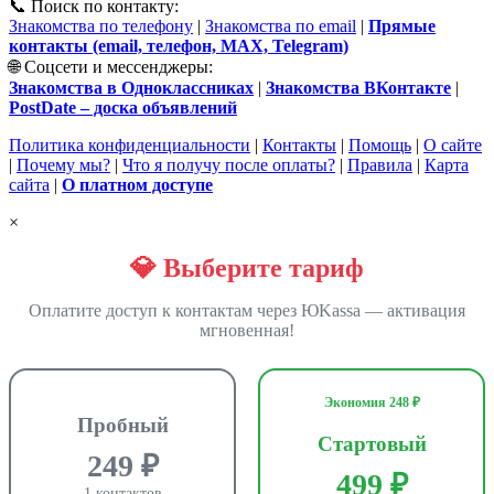
📞 Поиск по контакту:
Знакомства по телефону
|
Знакомства по email
|
Прямые
контакты (email, телефон, MAX, Telegram)
🌐 Соцсети и мессенджеры:
Знакомства в Одноклассниках
|
Знакомства ВКонтакте
|
PostDate – доска объявлений
Политика конфиденциальности
|
Контакты
|
Помощь
|
О сайте
|
Почему мы?
|
Что я получу после оплаты?
|
Правила
|
Карта
сайта
|
О платном доступе
×
💎 Выберите тариф
Оплатите доступ к контактам через ЮKassa — активация
мгновенная!
Экономия 248 ₽
Пробный
Стартовый
249 ₽
499 ₽
1 контактов