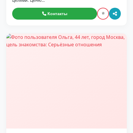
целями. Ценю…
⭐
Контакты