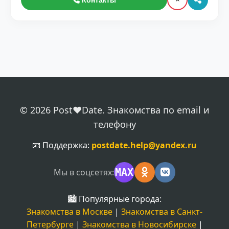
Контакты
© 2026 Post❤️Date. Знакомства по email и
телефону
📧 Поддержка:
postdate.help@yandex.ru
MAX
Мы в соцсетях:
🏙️ Популярные города:
Знакомства в Москве
|
Знакомства в Санкт-
Петербурге
|
Знакомства в Новосибирске
|