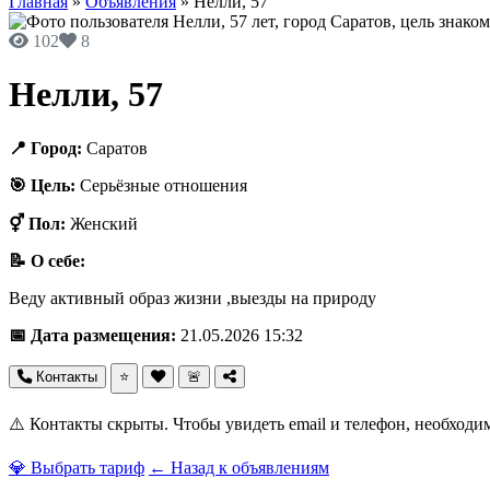
Главная
»
Объявления
»
Нелли, 57
102
8
Нелли, 57
📍 Город:
Саратов
🎯 Цель:
Серьёзные отношения
⚥ Пол:
Женский
📝 О себе:
Веду активный образ жизни ,выезды на природу
📅 Дата размещения:
21.05.2026 15:32
Контакты
⭐
🚨
⚠️ Контакты скрыты. Чтобы увидеть email и телефон, необходи
💎 Выбрать тариф
← Назад к объявлениям