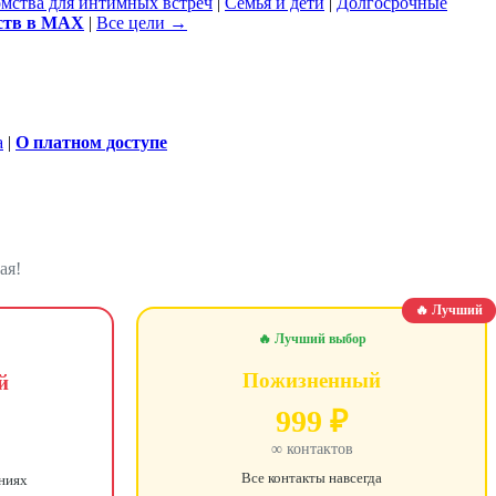
омства для интимных встреч
|
Семья и дети
|
Долгосрочные
ств в MAX
|
Все цели →
а
|
О платном доступе
ая!
🔥 Лучший
🔥 Лучший выбор
Пожизненный
й
999 ₽
∞ контактов
Все контакты навсегда
ениях