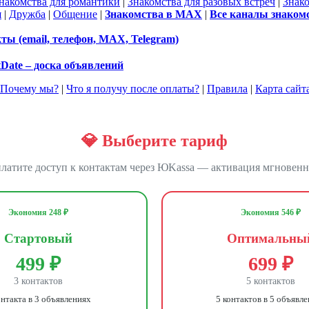
накомства для романтики
|
Знакомства для разовых встреч
|
Знак
я
|
Дружба
|
Общение
|
Знакомства в MAX
|
Все каналы знаком
ы (email, телефон, MAX, Telegram)
tDate – доска объявлений
Почему мы?
|
Что я получу после оплаты?
|
Правила
|
Карта сайт
💎 Выберите тариф
латите доступ к контактам через ЮKassa — активация мгновенн
Экономия 248 ₽
Экономия 546 ₽
Стартовый
Оптимальны
499 ₽
699 ₽
3 контактов
5 контактов
онтакта в 3 объявлениях
5 контактов в 5 объявл