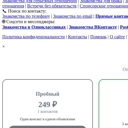
Знакомства для серьёзных отношений
|
Знакомства для брака
|
З
отношения
|
Встречи без обязательств
|
Спонсорские отношени
📞 Поиск по контакту:
Знакомства по телефону
|
Знакомства по email
|
Прямые контакт
🌐 Соцсети и мессенджеры:
Знакомства в Одноклассниках
|
Знакомства ВКонтакте
|
Pos
Политика конфиденциальности
|
Контакты
|
Помощь
|
О сайте
|
×
Оп
Пробный
249 ₽
1 контактов
Один контакт в одном объявлении
3 к