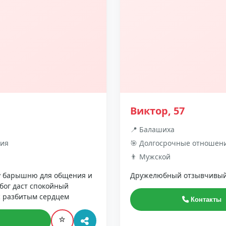
Виктор, 57
📍 Балашиха
ния
🎯 Долгосрочные отношен
👨 Мужской
у барышню для общения и
Дружелюбный отзывчивы
 бог даст спокойный
с разбитым сердцем
Контакты
⭐