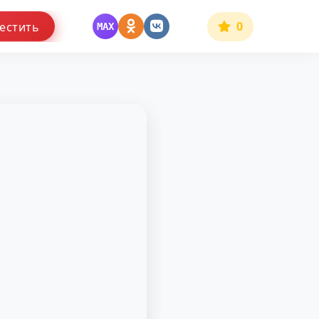
0
естить
MAX