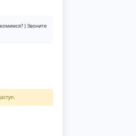
комимся? ) Звоните
оступ.