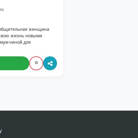
ия
 общительная женщина
 свою жизнь новыми
 мужчиной для
⭐
у