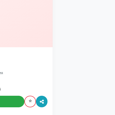
ия
й
⭐