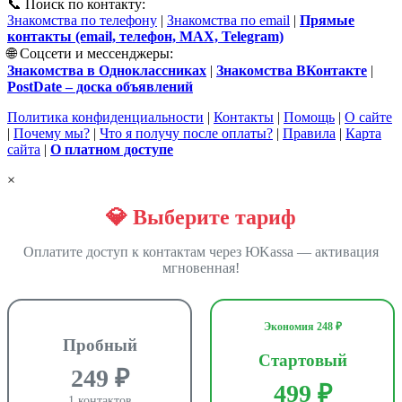
📞 Поиск по контакту:
Знакомства по телефону
|
Знакомства по email
|
Прямые
контакты (email, телефон, MAX, Telegram)
🌐 Соцсети и мессенджеры:
Знакомства в Одноклассниках
|
Знакомства ВКонтакте
|
PostDate – доска объявлений
Политика конфиденциальности
|
Контакты
|
Помощь
|
О сайте
|
Почему мы?
|
Что я получу после оплаты?
|
Правила
|
Карта
сайта
|
О платном доступе
×
💎 Выберите тариф
Оплатите доступ к контактам через ЮKassa — активация
мгновенная!
Экономия 248 ₽
Пробный
Стартовый
249 ₽
499 ₽
1 контактов