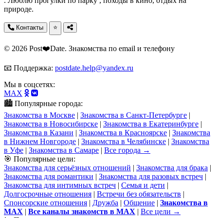
. Люблю прогулки по парку , походы в кино, отдых на
природе.
Контакты
⭐
© 2026 Post❤️Date. Знакомства по email и телефону
📧 Поддержка:
postdate.help@yandex.ru
Мы в соцсетях:
MAX
🏙️ Популярные города:
Знакомства в Москве
|
Знакомства в Санкт-Петербурге
|
Знакомства в Новосибирске
|
Знакомства в Екатеринбурге
|
Знакомства в Казани
|
Знакомства в Красноярске
|
Знакомства
в Нижнем Новгороде
|
Знакомства в Челябинске
|
Знакомства
в Уфе
|
Знакомства в Самаре
|
Все города →
🎯 Популярные цели:
Знакомства для серьёзных отношений
|
Знакомства для брака
|
Знакомства для романтики
|
Знакомства для разовых встреч
|
Знакомства для интимных встреч
|
Семья и дети
|
Долгосрочные отношения
|
Встречи без обязательств
|
Спонсорские отношения
|
Дружба
|
Общение
|
Знакомства в
MAX
|
Все каналы знакомств в MAX
|
Все цели →