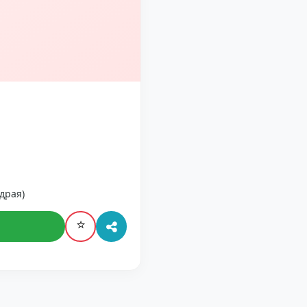
драя)
⭐