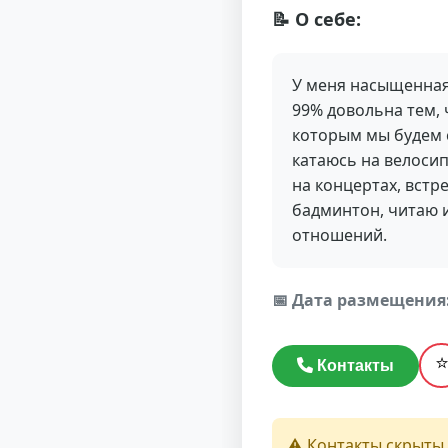
📝 О себе:
У меня насыщенная,
99% довольна тем, 
которым мы будем с
катаюсь на велосип
на концертах, встр
бадминтон, читаю и
отношений.
📅 Дата размещения
Контакты
⚠️ Контакты скрыты.