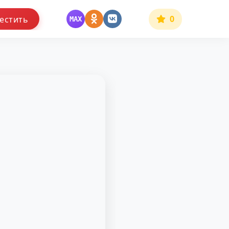
0
естить
MAX