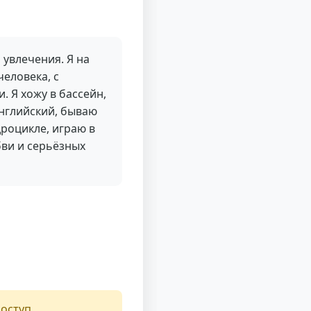
 увлечения. Я на
человека, с
. Я хожу в бассейн,
английский, бываю
дроцикле, играю в
бви и серьёзных
оступ.