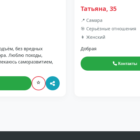
Татьяна, 35
📍 Самара
🎯 Серьёзные отношения
👩 Женский
подъём, без вредных
Добрая
ора. Люблю походы,
влекаюсь саморазвитием,
Контакты
⭐