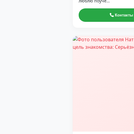
люблю поуче…
Контакты