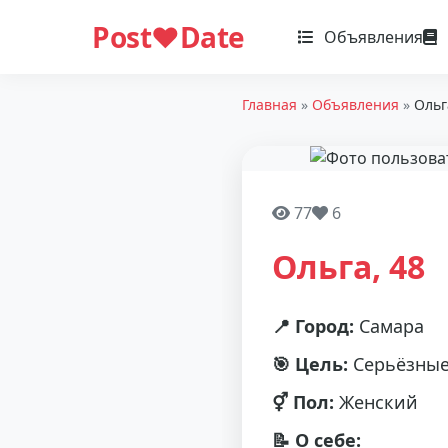
Post❤️Date
Объявления
Главная
»
Объявления
»
Ольг
77
6
Ольга, 48
📍 Город:
Самара
🎯 Цель:
Серьёзные
⚥ Пол:
Женский
📝 О себе: