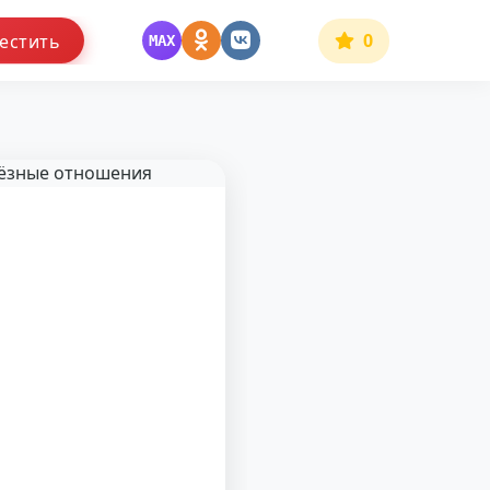
0
естить
MAX