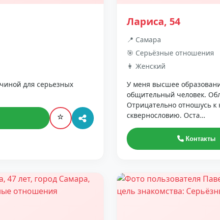
Лариса, 54
📍 Самара
🎯 Серьёзные отношения
👩 Женский
жчиной для серьезных
У меня высшее образовани
общительный человек. Обл
Отрицательно отношусь к 
сквернословию. Оста…
⭐
Контакты