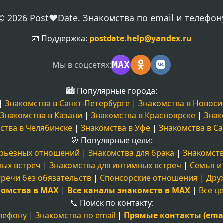
© 2026 Post❤️Date. Знакомства по email и телефон
📧 Поддержка:
postdate.help@yandex.ru
MAX
Мы в соцсетях:
🏙️ Популярные города:
|
Знакомства в Санкт-Петербурге
|
Знакомства в Новоси
Знакомства в Казани
|
Знакомства в Красноярске
|
Знак
ства в Челябинске
|
Знакомства в Уфе
|
Знакомства в С
🎯 Популярные цели:
ерьёзных отношений
|
Знакомства для брака
|
Знакомств
вых встреч
|
Знакомства для интимных встреч
|
Семья и
тречи без обязательств
|
Спонсорские отношения
|
Дру
комства в MAX
|
Все каналы знакомств в MAX
|
Все ц
📞 Поиск по контакту:
елефону
|
Знакомства по email
|
Прямые контакты (emai