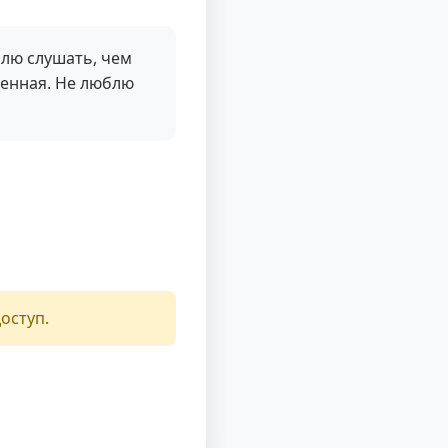
блю слушать, чем
ленная. Не люблю
оступ.