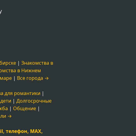
у
бирске
|
Знакомства в
омства в Нижнем
амаре
|
Все города →
а для романтики
|
 дети
|
Долгосрочные
жба
|
Общение
|
ели →
l, телефон, MAX,