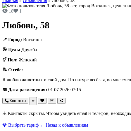
Главная
»
Объявления
»
Любовь, 58
18
1
Любовь, 58
📍 Город:
Воткинск
🎯 Цель:
Дружба
⚥ Пол:
Женский
📝 О себе:
Я люблю животных и свой дом. По натуре весёлая, во мне смеша
📅 Дата размещения:
01.07.2026 07:15
Контакты
⭐
🚨
⚠️ Контакты скрыты. Чтобы увидеть email и телефон, необходи
💎 Выбрать тариф
← Назад к объявлениям