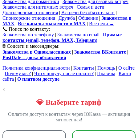
Знакомства для романтики
|
Знакомства для разовых встреч
|
Знакомства для интимных встреч
|
Семья и дети
|
Долгосрочные отношения
|
Встречи без обязательств
|
Спонсорские отношения
|
Дружба
|
Общение
|
Знакомства в
MAX
|
Все каналы знакомств в MAX
|
Все цели →
📞 Поиск по контакту:
Знакомства по телефону
|
Знакомства по email
|
Прямые
контакты (email, телефон, MAX, Telegram)
🌐 Соцсети и мессенджеры:
Знакомства в Одноклассниках
|
Знакомства ВКонтакте
|
PostDate – доска объявлений
Политика конфиденциальности
|
Контакты
|
Помощь
|
О сайте
|
Почему мы?
|
Что я получу после оплаты?
|
Правила
|
Карта
сайта
|
О платном доступе
×
💎 Выберите тариф
Оплатите доступ к контактам через ЮKassa — активация
мгновенная!