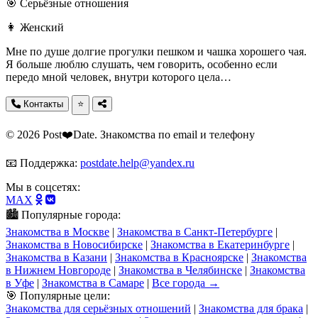
🎯 Серьёзные отношения
👩 Женский
Мне по душе долгие прогулки пешком и чашка хорошего чая.
Я больше люблю слушать, чем говорить, особенно если
передо мной человек, внутри которого цела…
Контакты
⭐
© 2026 Post❤️Date. Знакомства по email и телефону
📧 Поддержка:
postdate.help@yandex.ru
Мы в соцсетях:
MAX
🏙️ Популярные города:
Знакомства в Москве
|
Знакомства в Санкт-Петербурге
|
Знакомства в Новосибирске
|
Знакомства в Екатеринбурге
|
Знакомства в Казани
|
Знакомства в Красноярске
|
Знакомства
в Нижнем Новгороде
|
Знакомства в Челябинске
|
Знакомства
в Уфе
|
Знакомства в Самаре
|
Все города →
🎯 Популярные цели:
Знакомства для серьёзных отношений
|
Знакомства для брака
|