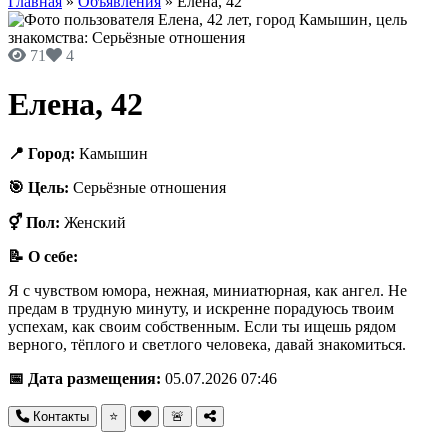
Главная
»
Объявления
»
Елена, 42
71
4
Елена, 42
📍 Город:
Камышин
🎯 Цель:
Серьёзные отношения
⚥ Пол:
Женский
📝 О себе:
Я с чувством юмора, нежная, миниатюрная, как ангел. Не
предам в трудную минуту, и искренне порадуюсь твоим
успехам, как своим собственным. Если ты ищешь рядом
верного, тёплого и светлого человека, давай знакомиться.
📅 Дата размещения:
05.07.2026 07:46
Контакты
⭐
🚨