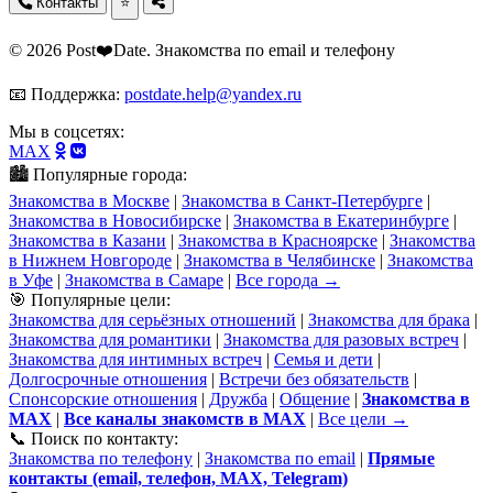
Контакты
⭐
© 2026 Post❤️Date. Знакомства по email и телефону
📧 Поддержка:
postdate.help@yandex.ru
Мы в соцсетях:
MAX
🏙️ Популярные города:
Знакомства в Москве
|
Знакомства в Санкт-Петербурге
|
Знакомства в Новосибирске
|
Знакомства в Екатеринбурге
|
Знакомства в Казани
|
Знакомства в Красноярске
|
Знакомства
в Нижнем Новгороде
|
Знакомства в Челябинске
|
Знакомства
в Уфе
|
Знакомства в Самаре
|
Все города →
🎯 Популярные цели:
Знакомства для серьёзных отношений
|
Знакомства для брака
|
Знакомства для романтики
|
Знакомства для разовых встреч
|
Знакомства для интимных встреч
|
Семья и дети
|
Долгосрочные отношения
|
Встречи без обязательств
|
Спонсорские отношения
|
Дружба
|
Общение
|
Знакомства в
MAX
|
Все каналы знакомств в MAX
|
Все цели →
📞 Поиск по контакту:
Знакомства по телефону
|
Знакомства по email
|
Прямые
контакты (email, телефон, MAX, Telegram)