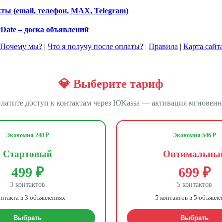
ы (email, телефон, MAX, Telegram)
tDate – доска объявлений
Почему мы?
|
Что я получу после оплаты?
|
Правила
|
Карта сайт
💎 Выберите тариф
латите доступ к контактам через ЮKassa — активация мгновенн
Экономия 248 ₽
Экономия 546 ₽
Стартовый
Оптимальны
499 ₽
699 ₽
3 контактов
5 контактов
онтакта в 3 объявлениях
5 контактов в 5 объявл
Выбрать
Выбрать