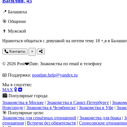
Василий, 45
📍 Балашиха
🎯 Общение
👨 Мужской
Нравиться общаться с девушкой на интим тему 18 +,я в Балаших
Контакты
⭐
© 2026 Post❤️Date. Знакомства по email и телефону
📧 Поддержка:
postdate.help@yandex.ru
Мы в соцсетях:
MAX
🏙️ Популярные города:
Знакомства в Москве
|
Знакомства в Санкт-Петербурге
|
Знаком
Новгороде
|
Знакомства в Челябинске
|
Знакомства в Уфе
|
Знак
🎯 Популярные цели:
Знакомства для серьёзных отношений
|
Знакомства для брака
|
З
отношения
|
Встречи без обязательств
|
Спонсорские отношени