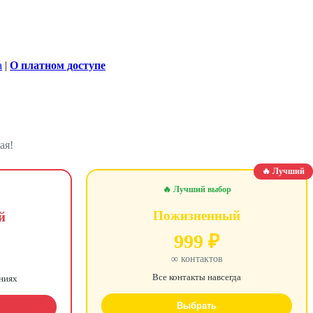
а
|
О платном доступе
ая!
🔥 Лучший
🔥 Лучший выбор
Пожизненный
й
999 ₽
∞ контактов
Все контакты навсегда
ениях
Выбрать