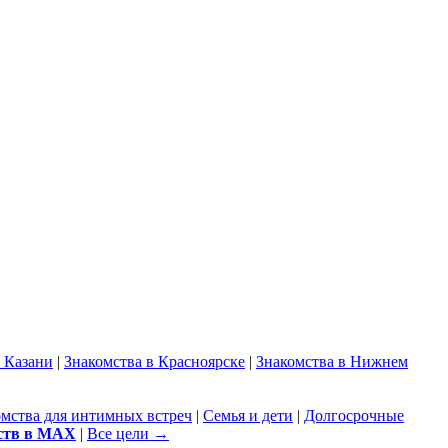
в Казани
|
Знакомства в Красноярске
|
Знакомства в Нижнем
омства для интимных встреч
|
Семья и дети
|
Долгосрочные
ств в MAX
|
Все цели →