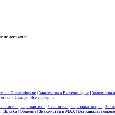
е не доезжая её
ства в Новосибирске
|
Знакомства в Екатеринбурге
|
Знакомства 
омства в Самаре
|
Все города →
накомства для романтики
|
Знакомства для разовых встреч
|
Знак
я
|
Дружба
|
Общение
|
Знакомства в MAX
|
Все каналы знаком