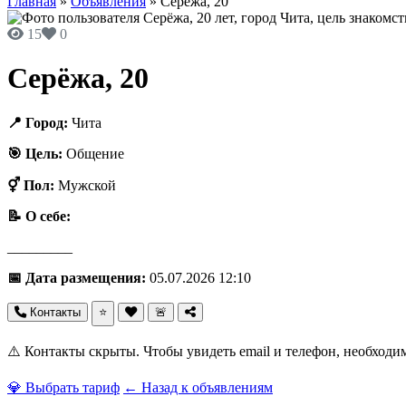
Главная
»
Объявления
»
Серёжа, 20
15
0
Серёжа, 20
📍 Город:
Чита
🎯 Цель:
Общение
⚥ Пол:
Мужской
📝 О себе:
_________
📅 Дата размещения:
05.07.2026 12:10
Контакты
⭐
🚨
⚠️ Контакты скрыты. Чтобы увидеть email и телефон, необходи
💎 Выбрать тариф
← Назад к объявлениям