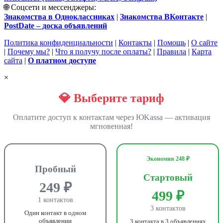
🌐 Соцсети и мессенджеры:
Знакомства в Одноклассниках
|
Знакомства ВКонтакте
|
PostDate – доска объявлений
Политика конфиденциальности
|
Контакты
|
Помощь
|
О сайте
|
Почему мы?
|
Что я получу после оплаты?
|
Правила
|
Карта
сайта
|
О платном доступе
×
💎 Выберите тариф
Оплатите доступ к контактам через ЮKassa — активация
мгновенная!
Экономия 248 ₽
Пробный
Стартовый
249 ₽
499 ₽
1 контактов
3 контактов
Один контакт в одном
объявлении
3 контакта в 3 объявлениях