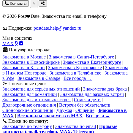
Контакты
⭐
© 2026 Post❤️Date. Знакомства по email и телефону
📧 Поддержка:
postdate.help@yandex.ru
Мы в соцсетях:
MAX
🏙️ Популярные города:
Знакомства в Москве
|
Знакомства в Санкт-Петербурге
|
Знакомства в Новосибирске
|
Знакомства в Екатеринбурге
|
Знакомства в Казани
|
Знакомства в Красноярске
|
Знакомства
в Нижнем Новгороде
|
Знакомства в Челябинске
|
Знакомства
в Уфе
|
Знакомства в Самаре
|
Все города →
🎯 Популярные цели:
Знакомства для серьёзных отношений
|
Знакомства для брака
|
Знакомства для романтики
|
Знакомства для разовых встреч
|
Знакомства для интимных встреч
|
Семья и дети
|
Долгосрочные отношения
|
Встречи без обязательств
|
Спонсорские отношения
|
Дружба
|
Общение
|
Знакомства в
MAX
|
Все каналы знакомств в MAX
|
Все цели →
📞 Поиск по контакту:
Знакомства по телефону
|
Знакомства по email
|
Прямые
контакты (email, телефон, MAX, Telegram)