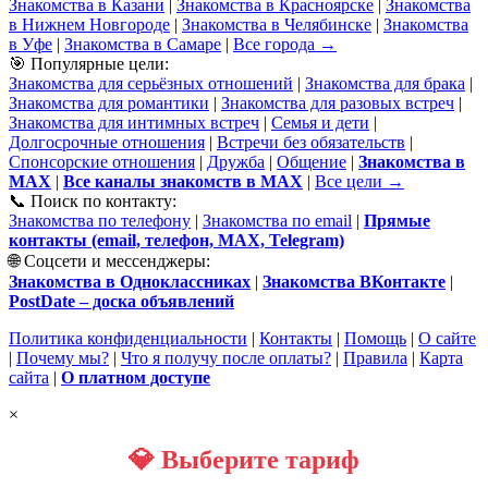
Знакомства в Казани
|
Знакомства в Красноярске
|
Знакомства
в Нижнем Новгороде
|
Знакомства в Челябинске
|
Знакомства
в Уфе
|
Знакомства в Самаре
|
Все города →
🎯 Популярные цели:
Знакомства для серьёзных отношений
|
Знакомства для брака
|
Знакомства для романтики
|
Знакомства для разовых встреч
|
Знакомства для интимных встреч
|
Семья и дети
|
Долгосрочные отношения
|
Встречи без обязательств
|
Спонсорские отношения
|
Дружба
|
Общение
|
Знакомства в
MAX
|
Все каналы знакомств в MAX
|
Все цели →
📞 Поиск по контакту:
Знакомства по телефону
|
Знакомства по email
|
Прямые
контакты (email, телефон, MAX, Telegram)
🌐 Соцсети и мессенджеры:
Знакомства в Одноклассниках
|
Знакомства ВКонтакте
|
PostDate – доска объявлений
Политика конфиденциальности
|
Контакты
|
Помощь
|
О сайте
|
Почему мы?
|
Что я получу после оплаты?
|
Правила
|
Карта
сайта
|
О платном доступе
×
💎 Выберите тариф