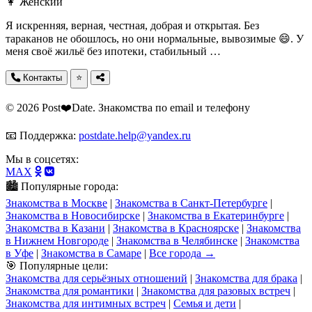
👩 Женский
Я искренняя, верная, честная, добрая и открытая. Без
тараканов не обошлось, но они нормальные, вывозимые 😄. У
меня своё жильё без ипотеки, стабильный …
Контакты
⭐
© 2026 Post❤️Date. Знакомства по email и телефону
📧 Поддержка:
postdate.help@yandex.ru
Мы в соцсетях:
MAX
🏙️ Популярные города:
Знакомства в Москве
|
Знакомства в Санкт-Петербурге
|
Знакомства в Новосибирске
|
Знакомства в Екатеринбурге
|
Знакомства в Казани
|
Знакомства в Красноярске
|
Знакомства
в Нижнем Новгороде
|
Знакомства в Челябинске
|
Знакомства
в Уфе
|
Знакомства в Самаре
|
Все города →
🎯 Популярные цели:
Знакомства для серьёзных отношений
|
Знакомства для брака
|
Знакомства для романтики
|
Знакомства для разовых встреч
|
Знакомства для интимных встреч
|
Семья и дети
|