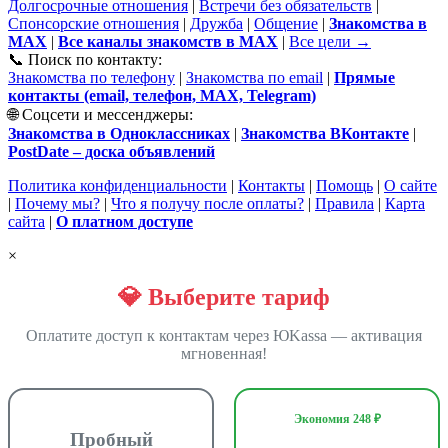
Долгосрочные отношения
|
Встречи без обязательств
|
Спонсорские отношения
|
Дружба
|
Общение
|
Знакомства в
MAX
|
Все каналы знакомств в MAX
|
Все цели →
📞 Поиск по контакту:
Знакомства по телефону
|
Знакомства по email
|
Прямые
контакты (email, телефон, MAX, Telegram)
🌐 Соцсети и мессенджеры:
Знакомства в Одноклассниках
|
Знакомства ВКонтакте
|
PostDate – доска объявлений
Политика конфиденциальности
|
Контакты
|
Помощь
|
О сайте
|
Почему мы?
|
Что я получу после оплаты?
|
Правила
|
Карта
сайта
|
О платном доступе
×
💎 Выберите тариф
Оплатите доступ к контактам через ЮKassa — активация
мгновенная!
Экономия 248 ₽
Пробный