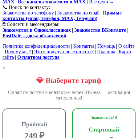
MAX
|
Все каналы знакомств в MAX
|
Все цели →
📞 Поиск по контакту:
Знакомства по телефону
|
Знакомства по email
|
Прямые
контакты (email, телефон, MAX, Telegram)
🌐 Соцсети и мессенджеры:
Знакомства в Одноклассниках
|
Знакомства ВКонтакте
|
PostDate – доска объявлений
Политика конфиденциальности
|
Контакты
|
Помощь
|
О сайте
|
Почему мы?
|
Что я получу после оплаты?
|
Правила
|
Карта
сайта
|
О платном доступе
×
💎 Выберите тариф
Оплатите доступ к контактам через ЮKassa — активация
мгновенная!
Экономия 248 ₽
Пробный
Стартовый
249 ₽