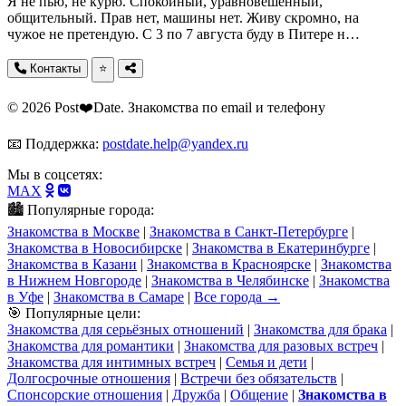
Я не пью, не курю. Спокойный, уравновешенный,
общительный. Прав нет, машины нет. Живу скромно, на
чужое не претендую. С 3 по 7 августа буду в Питере н…
Контакты
⭐
© 2026 Post❤️Date. Знакомства по email и телефону
📧 Поддержка:
postdate.help@yandex.ru
Мы в соцсетях:
MAX
🏙️ Популярные города:
Знакомства в Москве
|
Знакомства в Санкт-Петербурге
|
Знакомства в Новосибирске
|
Знакомства в Екатеринбурге
|
Знакомства в Казани
|
Знакомства в Красноярске
|
Знакомства
в Нижнем Новгороде
|
Знакомства в Челябинске
|
Знакомства
в Уфе
|
Знакомства в Самаре
|
Все города →
🎯 Популярные цели:
Знакомства для серьёзных отношений
|
Знакомства для брака
|
Знакомства для романтики
|
Знакомства для разовых встреч
|
Знакомства для интимных встреч
|
Семья и дети
|
Долгосрочные отношения
|
Встречи без обязательств
|
Спонсорские отношения
|
Дружба
|
Общение
|
Знакомства в