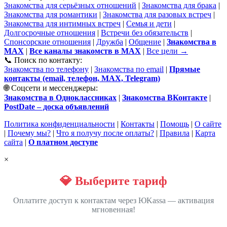
Знакомства для серьёзных отношений
|
Знакомства для брака
|
Знакомства для романтики
|
Знакомства для разовых встреч
|
Знакомства для интимных встреч
|
Семья и дети
|
Долгосрочные отношения
|
Встречи без обязательств
|
Спонсорские отношения
|
Дружба
|
Общение
|
Знакомства в
MAX
|
Все каналы знакомств в MAX
|
Все цели →
📞 Поиск по контакту:
Знакомства по телефону
|
Знакомства по email
|
Прямые
контакты (email, телефон, MAX, Telegram)
🌐 Соцсети и мессенджеры:
Знакомства в Одноклассниках
|
Знакомства ВКонтакте
|
PostDate – доска объявлений
Политика конфиденциальности
|
Контакты
|
Помощь
|
О сайте
|
Почему мы?
|
Что я получу после оплаты?
|
Правила
|
Карта
сайта
|
О платном доступе
×
💎 Выберите тариф
Оплатите доступ к контактам через ЮKassa — активация
мгновенная!