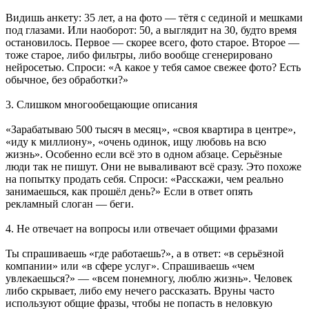
Видишь анкету: 35 лет, а на фото — тётя с сединой и мешками
под глазами. Или наоборот: 50, а выглядит на 30, будто время
остановилось. Первое — скорее всего, фото старое. Второе —
тоже старое, либо фильтры, либо вообще сгенерировано
нейросетью. Спроси: «А какое у тебя самое свежее фото? Есть
обычное, без обработки?»
3. Слишком многообещающие описания
«Зарабатываю 500 тысяч в месяц», «своя квартира в центре»,
«иду к миллиону», «очень одинок, ищу любовь на всю
жизнь». Особенно если всё это в одном абзаце. Серьёзные
люди так не пишут. Они не вываливают всё сразу. Это похоже
на попытку продать себя. Спроси: «Расскажи, чем реально
занимаешься, как прошёл день?» Если в ответ опять
рекламный слоган — беги.
4. Не отвечает на вопросы или отвечает общими фразами
Ты спрашиваешь «где работаешь?», а в ответ: «в серьёзной
компании» или «в сфере услуг». Спрашиваешь «чем
увлекаешься?» — «всем понемногу, люблю жизнь». Человек
либо скрывает, либо ему нечего рассказать. Вруны часто
используют общие фразы, чтобы не попасть в неловкую