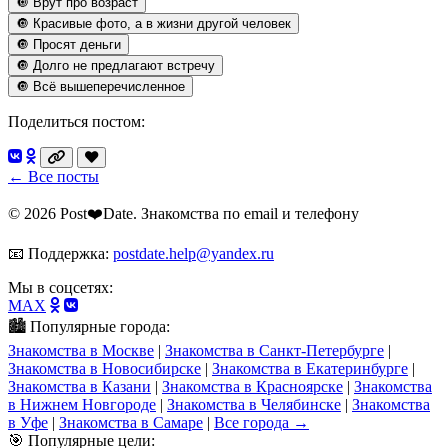
🔘 Врут про возраст
🔘 Красивые фото, а в жизни другой человек
🔘 Просят деньги
🔘 Долго не предлагают встречу
🔘 Всё вышеперечисленное
Поделиться постом:
← Все посты
© 2026 Post❤️Date. Знакомства по email и телефону
📧 Поддержка:
postdate.help@yandex.ru
Мы в соцсетях:
MAX
🏙️ Популярные города:
Знакомства в Москве
|
Знакомства в Санкт-Петербурге
|
Знакомства в Новосибирске
|
Знакомства в Екатеринбурге
|
Знакомства в Казани
|
Знакомства в Красноярске
|
Знакомства
в Нижнем Новгороде
|
Знакомства в Челябинске
|
Знакомства
в Уфе
|
Знакомства в Самаре
|
Все города →
🎯 Популярные цели: